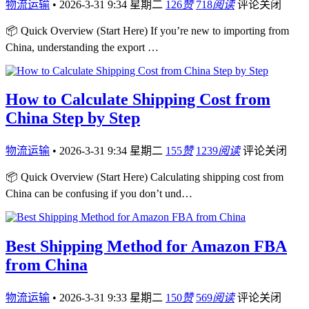
物流运输
•
2026-3-31 9:34 星期二
126
赞
718
阅读
评论关闭
📦 Quick Overview (Start Here) If you’re new to importing from
China, understanding the export …
How to Calculate Shipping Cost from
China Step by Step
物流运输
•
2026-3-31 9:34 星期二
155
赞
1239
阅读
评论关闭
📦 Quick Overview (Start Here) Calculating shipping cost from
China can be confusing if you don’t und…
Best Shipping Method for Amazon FBA
from China
物流运输
•
2026-3-31 9:33 星期二
150
赞
569
阅读
评论关闭