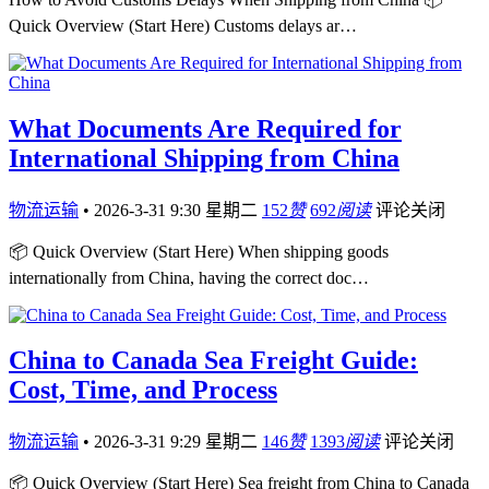
Quick Overview (Start Here) Customs delays ar…
What Documents Are Required for
International Shipping from China
物流运输
•
2026-3-31 9:30 星期二
152
赞
692
阅读
评论关闭
📦 Quick Overview (Start Here) When shipping goods
internationally from China, having the correct doc…
China to Canada Sea Freight Guide:
Cost, Time, and Process
物流运输
•
2026-3-31 9:29 星期二
146
赞
1393
阅读
评论关闭
📦 Quick Overview (Start Here) Sea freight from China to Canada