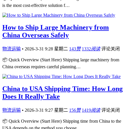
is the most cost-effective solution f…
How to Ship Large Machinery from
China Overseas Safely
物流运输
•
2026-3-31 9:28 星期二
143
赞
1332
阅读
评论关闭
📦 Quick Overview (Start Here) Shipping large machinery from
China overseas requires careful planning…
China to USA Shipping Time: How Long
Does It Really Take
物流运输
•
2026-3-31 9:27 星期二
156
赞
1419
阅读
评论关闭
📦 Quick Overview (Start Here) Shipping time from China to the
USA depends on the method you choose, …