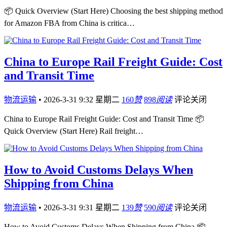
📦 Quick Overview (Start Here) Choosing the best shipping method
for Amazon FBA from China is critica…
China to Europe Rail Freight Guide: Cost
and Transit Time
物流运输
•
2026-3-31 9:32 星期二
160
赞
898
阅读
评论关闭
China to Europe Rail Freight Guide: Cost and Transit Time 📦
Quick Overview (Start Here) Rail freight…
How to Avoid Customs Delays When
Shipping from China
物流运输
•
2026-3-31 9:31 星期二
139
赞
590
阅读
评论关闭
How to Avoid Customs Delays When Shipping from China 📦