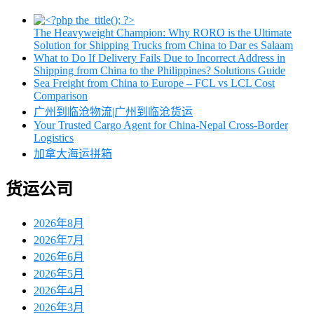
The Heavyweight Champion: Why RORO is the Ultimate
Solution for Shipping Trucks from China to Dar es Salaam
What to Do If Delivery Fails Due to Incorrect Address in
Shipping from China to the Philippines? Solutions Guide
Sea Freight from China to Europe – FCL vs LCL Cost
Comparison
广州到临沧物流|广州到临沧货运
Your Trusted Cargo Agent for China-Nepal Cross-Border
Logistics
加拿大海运拼箱
货运公司
2026年8月
2026年7月
2026年6月
2026年5月
2026年4月
2026年3月