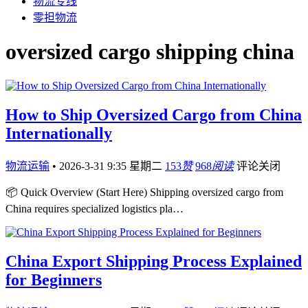
物流专线
零担物流
oversized cargo shipping china
How to Ship Oversized Cargo from China
Internationally
物流运输
•
2026-3-31 9:35 星期二
153
赞
968
阅读
评论关闭
📦 Quick Overview (Start Here) Shipping oversized cargo from
China requires specialized logistics pla…
China Export Shipping Process Explained
for Beginners