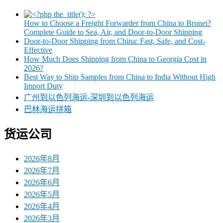
How to Choose a Freight Forwarder from China to Brunei?
Complete Guide to Sea, Air, and Door-to-Door Shipping
Door-to-Door Shipping from China: Fast, Safe, and Cost-
Effective
How Much Does Shipping from China to Georgia Cost in
2026?
Best Way to Ship Samples from China to India Without High
Import Duty
广州到以色列海运-深圳到以色列海运
巴林海运拼箱
货运公司
2026年8月
2026年7月
2026年6月
2026年5月
2026年4月
2026年3月