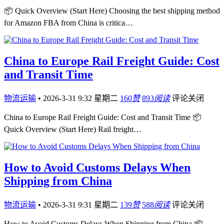
📦 Quick Overview (Start Here) Choosing the best shipping method
for Amazon FBA from China is critica…
China to Europe Rail Freight Guide: Cost
and Transit Time
物流运输
•
2026-3-31 9:32 星期二
160
赞
893
阅读
评论关闭
China to Europe Rail Freight Guide: Cost and Transit Time 📦
Quick Overview (Start Here) Rail freight…
How to Avoid Customs Delays When
Shipping from China
物流运输
•
2026-3-31 9:31 星期二
139
赞
588
阅读
评论关闭
How to Avoid Customs Delays When Shipping from China 📦