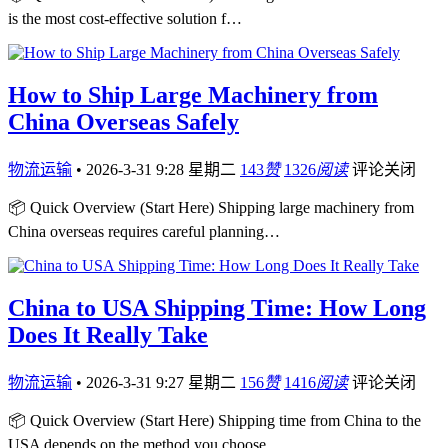
is the most cost-effective solution f…
How to Ship Large Machinery from
China Overseas Safely
物流运输
•
2026-3-31 9:28 星期二
143
赞
1326
阅读
评论关闭
📦 Quick Overview (Start Here) Shipping large machinery from
China overseas requires careful planning…
China to USA Shipping Time: How Long
Does It Really Take
物流运输
•
2026-3-31 9:27 星期二
156
赞
1416
阅读
评论关闭
📦 Quick Overview (Start Here) Shipping time from China to the
USA depends on the method you choose, …