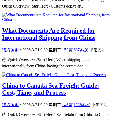
Quick Overview (Start Here) Customs delays ar…
What Documents Are Required for
International Shipping from China
物流运输
•
2026-3-31 9:30 星期二
152
赞
687
阅读
评论关闭
📦 Quick Overview (Start Here) When shipping goods
internationally from China, having the correct doc…
China to Canada Sea Freight Guide:
Cost, Time, and Process
物流运输
•
2026-3-31 9:29 星期二
146
赞
1388
阅读
评论关闭
📦 Quick Overview (Start Here) Sea freight from China to Canada