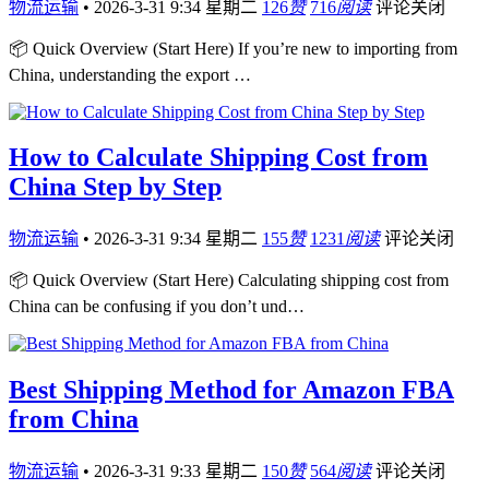
物流运输
•
2026-3-31 9:34 星期二
126
赞
716
阅读
评论关闭
📦 Quick Overview (Start Here) If you’re new to importing from
China, understanding the export …
How to Calculate Shipping Cost from
China Step by Step
物流运输
•
2026-3-31 9:34 星期二
155
赞
1231
阅读
评论关闭
📦 Quick Overview (Start Here) Calculating shipping cost from
China can be confusing if you don’t und…
Best Shipping Method for Amazon FBA
from China
物流运输
•
2026-3-31 9:33 星期二
150
赞
564
阅读
评论关闭