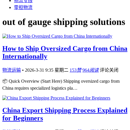
物流专线
零担物流
out of gauge shipping solutions
How to Ship Oversized Cargo from China
Internationally
物流运输
•
2026-3-31 9:35 星期二
153
赞
964
阅读
评论关闭
📦 Quick Overview (Start Here) Shipping oversized cargo from
China requires specialized logistics pla…
China Export Shipping Process Explained
for Beginners