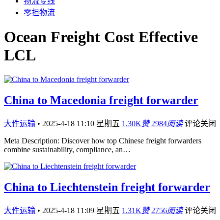
物流专线
零担物流
Ocean Freight Cost Effective
LCL
China to Macedonia freight forwarder
大件运输
•
2025-4-18 11:10 星期五
1.30K
赞
2984
阅读
评论关闭
Meta Description: Discover how top Chinese freight forwarders
combine sustainability, compliance, an…
China to Liechtenstein freight forwarder
大件运输
•
2025-4-18 11:09 星期五
1.31K
赞
2756
阅读
评论关闭