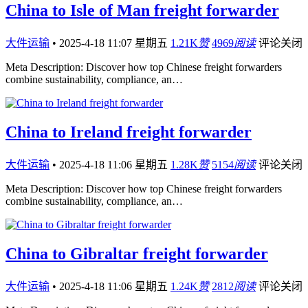
China to Isle of Man freight forwarder
大件运输
•
2025-4-18 11:07 星期五
1.21K
赞
4969
阅读
评论关闭
Meta Description: Discover how top Chinese freight forwarders
combine sustainability, compliance, an…
China to Ireland freight forwarder
大件运输
•
2025-4-18 11:06 星期五
1.28K
赞
5154
阅读
评论关闭
Meta Description: Discover how top Chinese freight forwarders
combine sustainability, compliance, an…
China to Gibraltar freight forwarder
大件运输
•
2025-4-18 11:06 星期五
1.24K
赞
2812
阅读
评论关闭