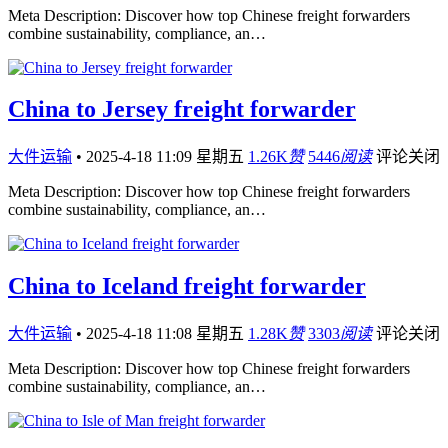
Meta Description: Discover how top Chinese freight forwarders
combine sustainability, compliance, an…
China to Jersey freight forwarder
大件运输
•
2025-4-18 11:09 星期五
1.26K
赞
5446
阅读
评论关闭
Meta Description: Discover how top Chinese freight forwarders
combine sustainability, compliance, an…
China to Iceland freight forwarder
大件运输
•
2025-4-18 11:08 星期五
1.28K
赞
3303
阅读
评论关闭
Meta Description: Discover how top Chinese freight forwarders
combine sustainability, compliance, an…