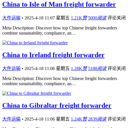
China to Isle of Man freight forwarder
大件运输
•
2025-4-18 11:07 星期五
1.21K
赞
5000
阅读
评论关闭
Meta Description: Discover how top Chinese freight forwarders
combine sustainability, compliance, an…
China to Ireland freight forwarder
大件运输
•
2025-4-18 11:06 星期五
1.28K
赞
5188
阅读
评论关闭
Meta Description: Discover how top Chinese freight forwarders
combine sustainability, compliance, an…
China to Gibraltar freight forwarder
大件运输
•
2025-4-18 11:06 星期五
1.24K
赞
2839
阅读
评论关闭