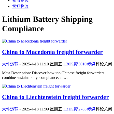
物流专线
零担物流
Lithium Battery Shipping
Compliance
China to Macedonia freight forwarder
大件运输
•
2025-4-18 11:10 星期五
1.30K
赞
3010
阅读
评论关闭
Meta Description: Discover how top Chinese freight forwarders
combine sustainability, compliance, an…
China to Liechtenstein freight forwarder
大件运输
•
2025-4-18 11:09 星期五
1.31K
赞
2783
阅读
评论关闭