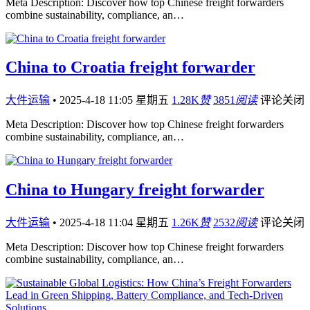
Meta Description: Discover how top Chinese freight forwarders
combine sustainability, compliance, an…
China to Croatia freight forwarder
大件运输
•
2025-4-18 11:05 星期五
1.28K
赞
3851
阅读
评论关闭
Meta Description: Discover how top Chinese freight forwarders
combine sustainability, compliance, an…
China to Hungary freight forwarder
大件运输
•
2025-4-18 11:04 星期五
1.26K
赞
2532
阅读
评论关闭
Meta Description: Discover how top Chinese freight forwarders
combine sustainability, compliance, an…