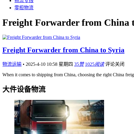
物流专线
零担物流
Freight Forwarder from China t
Freight Forwarder from China to Syria
物流运输
•
2025-4-10 10:58 星期四
35
赞
1025
阅读
评论关闭
When it comes to shipping from China, choosing the right China freig
大件设备物流