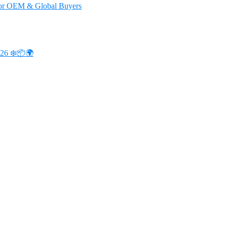
 for OEM & Global Buyers
026 ❄️📦🌍