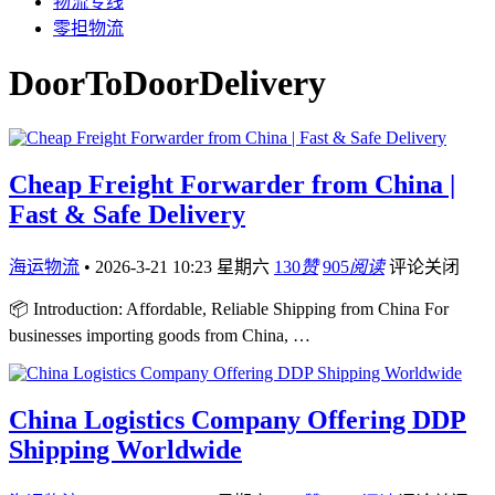
物流专线
零担物流
DoorToDoorDelivery
Cheap Freight Forwarder from China |
Fast & Safe Delivery
海运物流
•
2026-3-21 10:23 星期六
130
赞
905
阅读
评论关闭
📦 Introduction: Affordable, Reliable Shipping from China For
businesses importing goods from China, …
China Logistics Company Offering DDP
Shipping Worldwide