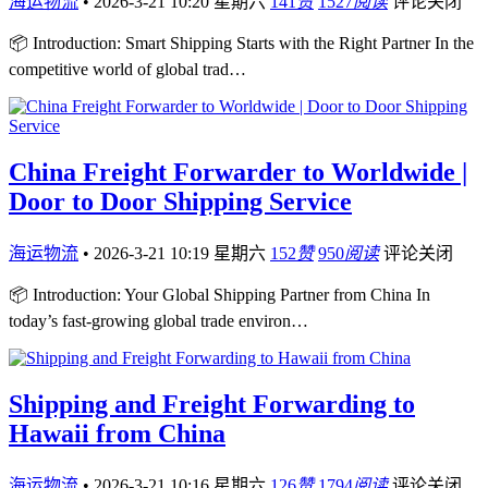
海运物流
•
2026-3-21 10:20 星期六
141
赞
1527
阅读
评论关闭
📦 Introduction: Smart Shipping Starts with the Right Partner In the
competitive world of global trad…
China Freight Forwarder to Worldwide |
Door to Door Shipping Service
海运物流
•
2026-3-21 10:19 星期六
152
赞
950
阅读
评论关闭
📦 Introduction: Your Global Shipping Partner from China In
today’s fast-growing global trade environ…
Shipping and Freight Forwarding to
Hawaii from China
海运物流
•
2026-3-21 10:16 星期六
126
赞
1794
阅读
评论关闭