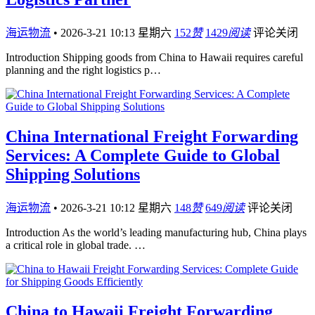
海运物流
•
2026-3-21 10:13 星期六
152
赞
1429
阅读
评论关闭
Introduction Shipping goods from China to Hawaii requires careful
planning and the right logistics p…
China International Freight Forwarding
Services: A Complete Guide to Global
Shipping Solutions
海运物流
•
2026-3-21 10:12 星期六
148
赞
649
阅读
评论关闭
Introduction As the world’s leading manufacturing hub, China plays
a critical role in global trade. …
China to Hawaii Freight Forwarding