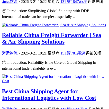
海运物流
•
2026-3-21 10:22 星期六
131
赞
1847
阅读
评论关闭
📦 Introduction: Simplifying Global Shipping with DDP
International trade can be complex, especially …
Reliable China Freight Forwarder | Sea
& Air Shipping Solutions
海运物流
•
2026-3-21 10:21 星期六
151
赞
781
阅读
评论关闭
📦 Introduction: Reliability Is the Core of Global Shipping In
international trade, reliability is ev…
Best China Shipping Agent for
International Logistics with Low Cost