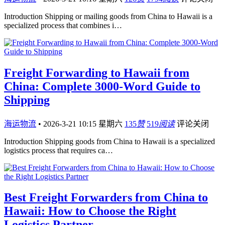
Introduction Shipping or mailing goods from China to Hawaii is a
specialized process that combines i…
Freight Forwarding to Hawaii from
China: Complete 3000-Word Guide to
Shipping
海运物流
•
2026-3-21 10:15 星期六
135
赞
519
阅读
评论关闭
Introduction Shipping goods from China to Hawaii is a specialized
logistics process that requires ca…
Best Freight Forwarders from China to
Hawaii: How to Choose the Right
Logistics Partner