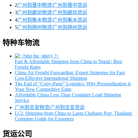
2
广州到晋中物流|广州到晋中货运
3
广州到廊坊物流|广州到廊坊货运
4
广州到衡水物流|广州到衡水货运
5
广州到朔州物流|广州到朔州货运
特种车物流
Fast & Affordable Shipping from China to Nepal | Best
Freight Rates
China Air Freight Forwarding: Expert Strategies for Fast,
Cost-Effective International Shipping
The End of “Copy-Paste” Logistics: Why Personalization is
Your New Competitive Edge
Affordable China Less Than Container Load Shipping
Service
广州到吉安物流|广州到吉安货运
LCL Shipping from China to Laem Chabang Port, Thailand:
Complete Guide for Exporters
货运公司