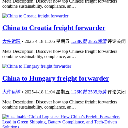
Meta Description: Discover how top Chinese freight forwarders
combine sustainability, compliance, an…
China to Croatia freight forwarder
大件运输
•
2025-4-18 11:05 星期五
1.28K
赞
3855
阅读
评论关闭
Meta Description: Discover how top Chinese freight forwarders
combine sustainability, compliance, an…
China to Hungary freight forwarder
大件运输
•
2025-4-18 11:04 星期五
1.26K
赞
2535
阅读
评论关闭
Meta Description: Discover how top Chinese freight forwarders
combine sustainability, compliance, an…