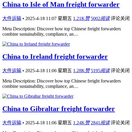
China to Isle of Man freight forwarder
大件运输
•
2025-4-18 11:07 星期五
1.21K
赞
5002
阅读
评论关闭
Meta Description: Discover how top Chinese freight forwarders
combine sustainability, compliance, an…
China to Ireland freight forwarder
大件运输
•
2025-4-18 11:06 星期五
1.28K
赞
5195
阅读
评论关闭
Meta Description: Discover how top Chinese freight forwarders
combine sustainability, compliance, an…
China to Gibraltar freight forwarder
大件运输
•
2025-4-18 11:06 星期五
1.24K
赞
2841
阅读
评论关闭