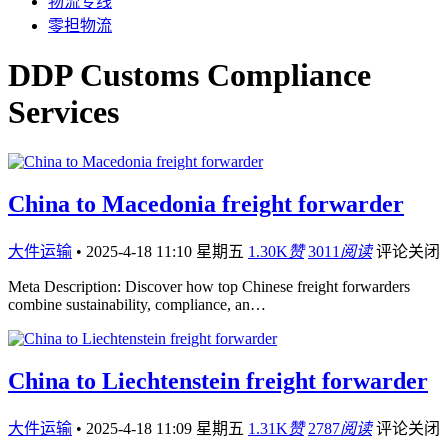
物流专线
零担物流
DDP Customs Compliance
Services
China to Macedonia freight forwarder
大件运输
•
2025-4-18 11:10 星期五
1.30K
赞
3011
阅读
评论关闭
Meta Description: Discover how top Chinese freight forwarders
combine sustainability, compliance, an…
China to Liechtenstein freight forwarder
大件运输
•
2025-4-18 11:09 星期五
1.31K
赞
2787
阅读
评论关闭