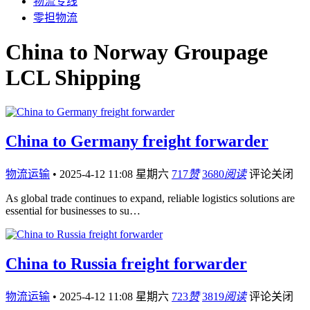
物流专线
零担物流
China to Norway Groupage
LCL Shipping
China to Germany freight forwarder
物流运输
•
2025-4-12 11:08 星期六
717
赞
3680
阅读
评论关闭
As global trade continues to expand, reliable logistics solutions are
essential for businesses to su…
China to Russia freight forwarder
物流运输
•
2025-4-12 11:08 星期六
723
赞
3819
阅读
评论关闭