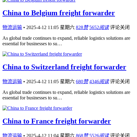
China to Belgium freight forwarder
物流运输
•
2025-4-12 11:05 星期六
828
赞
5652
阅读
评论关闭
As global trade continues to expand, reliable logistics solutions are
essential for businesses to su…
China to Switzerland freight forwarder
物流运输
•
2025-4-12 11:05 星期六
680
赞
4346
阅读
评论关闭
As global trade continues to expand, reliable logistics solutions are
essential for businesses to su…
China to France freight forwarder
物流运输
•
2025-4-12 11:04 星期六
868
赞
5526
阅读
评论关闭