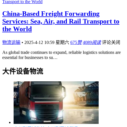
China-Based Freight Forwarding
Services: Sea, Air, and Rail Transport to
the World
物流运输
•
2025-4-12 10:59 星期六
675
赞
4089
阅读
评论关闭
As global trade continues to expand, reliable logistics solutions are
essential for businesses to su…
大件设备物流