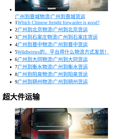
广州到晋城物流|广州到晋城货运
1
Which Chinese freight forwarder is good?
2
广州到北京物流|广州到北京货运
3
广州到石家庄物流|广州到石家庄货运
4
广州到晋中物流|广州到晋中货运
5
Wildberries的，平台用什么物流方式发货！
6
广州到大同物流|广州到大同货运
7
广州到衡水物流|广州到衡水货运
8
广州到阳泉物流|广州到阳泉货运
9
广州到朔州物流|广州到朔州货运
超大件运输