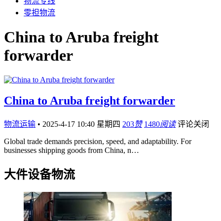
物流专线
零担物流
China to Aruba freight
forwarder
China to Aruba freight forwarder
物流运输
•
2025-4-17 10:40 星期四
203
赞
1480
阅读
评论关闭
Global trade demands precision, speed, and adaptability. For
businesses shipping goods from China, n…
大件设备物流