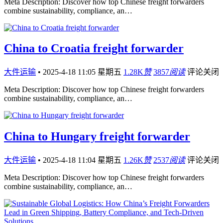
Meta Description: Discover how top Chinese freight forwarders
combine sustainability, compliance, an…
China to Croatia freight forwarder
大件运输
•
2025-4-18 11:05 星期五
1.28K
赞
3857
阅读
评论关闭
Meta Description: Discover how top Chinese freight forwarders
combine sustainability, compliance, an…
China to Hungary freight forwarder
大件运输
•
2025-4-18 11:04 星期五
1.26K
赞
2537
阅读
评论关闭
Meta Description: Discover how top Chinese freight forwarders
combine sustainability, compliance, an…