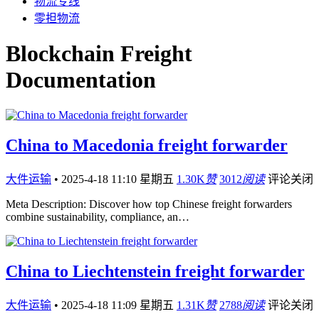
物流专线
零担物流
Blockchain Freight
Documentation
China to Macedonia freight forwarder
大件运输
•
2025-4-18 11:10 星期五
1.30K
赞
3012
阅读
评论关闭
Meta Description: Discover how top Chinese freight forwarders
combine sustainability, compliance, an…
China to Liechtenstein freight forwarder
大件运输
•
2025-4-18 11:09 星期五
1.31K
赞
2788
阅读
评论关闭