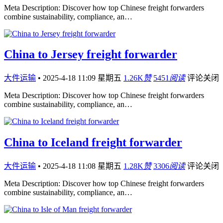
Meta Description: Discover how top Chinese freight forwarders
combine sustainability, compliance, an…
China to Jersey freight forwarder
大件运输
•
2025-4-18 11:09 星期五
1.26K
赞
5451
阅读
评论关闭
Meta Description: Discover how top Chinese freight forwarders
combine sustainability, compliance, an…
China to Iceland freight forwarder
大件运输
•
2025-4-18 11:08 星期五
1.28K
赞
3306
阅读
评论关闭
Meta Description: Discover how top Chinese freight forwarders
combine sustainability, compliance, an…