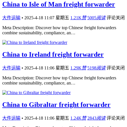
China to Isle of Man freight forwarder
大件运输
•
2025-4-18 11:07 星期五
1.21K
赞
5005
阅读
评论关闭
Meta Description: Discover how top Chinese freight forwarders
combine sustainability, compliance, an…
China to Ireland freight forwarder
大件运输
•
2025-4-18 11:06 星期五
1.29K
赞
5198
阅读
评论关闭
Meta Description: Discover how top Chinese freight forwarders
combine sustainability, compliance, an…
China to Gibraltar freight forwarder
大件运输
•
2025-4-18 11:06 星期五
1.24K
赞
2843
阅读
评论关闭