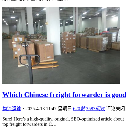
Which Chinese freight forwarder is good
物流运输
•
2025-4-13 11:47 星期日
620
赞
3583
阅读
评论关闭
Sure! Here’s a high-quality, original, SEO-optimized article about
top freight forwarders in C…