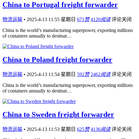
China to Portugal freight forwarder
物流运输
•
2025-4-13 11:55 星期日
671
赞
4120
阅读
评论关闭
China is the world’s manufacturing superpower, exporting millions
of containers annually to destinat…
China to Poland freight forwarder
物流运输
•
2025-4-13 11:54 星期日
592
赞
2462
阅读
评论关闭
China is the world’s manufacturing superpower, exporting millions
of containers annually to destinat…
China to Sweden freight forwarder
物流运输
•
2025-4-13 11:53 星期日
625
赞
4136
阅读
评论关闭