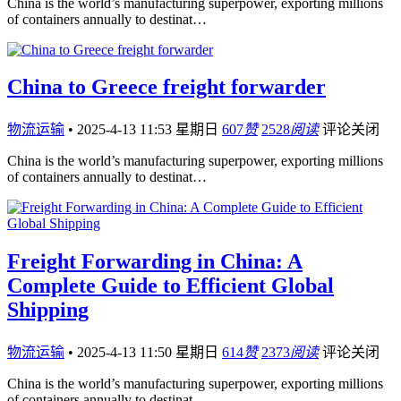
China is the world’s manufacturing superpower, exporting millions
of containers annually to destinat…
China to Greece freight forwarder
物流运输
•
2025-4-13 11:53 星期日
607
赞
2528
阅读
评论关闭
China is the world’s manufacturing superpower, exporting millions
of containers annually to destinat…
Freight Forwarding in China: A
Complete Guide to Efficient Global
Shipping
物流运输
•
2025-4-13 11:50 星期日
614
赞
2373
阅读
评论关闭
China is the world’s manufacturing superpower, exporting millions
of containers annually to destinat…