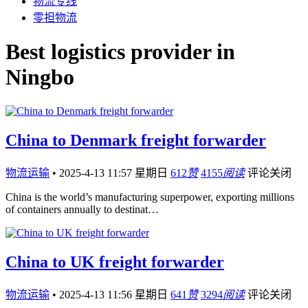
物流专线
零担物流
Best logistics provider in
Ningbo
China to Denmark freight forwarder
物流运输
•
2025-4-13 11:57 星期日
612
赞
4155
阅读
评论关闭
China is the world’s manufacturing superpower, exporting millions
of containers annually to destinat…
China to UK freight forwarder
物流运输
•
2025-4-13 11:56 星期日
641
赞
3294
阅读
评论关闭