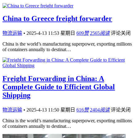
China to Greece freight forwarder
物流运输
•
2025-4-13 11:53 星期日
609
赞
2565
阅读
评论关闭
China is the world’s manufacturing superpower, exporting millions
of containers annually to destinat…
Freight Forwarding in China: A
Complete Guide to Efficient Global
Shipping
物流运输
•
2025-4-13 11:50 星期日
616
赞
2404
阅读
评论关闭
China is the world’s manufacturing superpower, exporting millions
of containers annually to destinat…