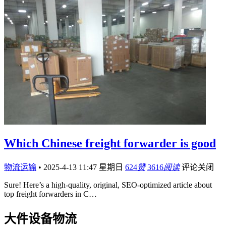
Which Chinese freight forwarder is good
物流运输
•
2025-4-13 11:47 星期日
624
赞
3616
阅读
评论关闭
Sure! Here’s a high-quality, original, SEO-optimized article about
top freight forwarders in C…
大件设备物流