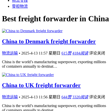
物流专线
零担物流
Best freight forwarder in China
China to Denmark freight forwarder
物流运输
•
2025-4-13 11:57 星期日
615
赞
4184
阅读
评论关闭
China is the world’s manufacturing superpower, exporting millions
of containers annually to destinat…
China to UK freight forwarder
物流运输
•
2025-4-13 11:56 星期日
644
赞
3320
阅读
评论关闭
China is the world’s manufacturing superpower, exporting millions
of containers annually to destinat…