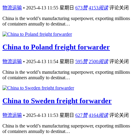
物流运输
•
2025-4-13 11:55 星期日
673
赞
4153
阅读
评论关闭
China is the world’s manufacturing superpower, exporting millions
of containers annually to destinat…
China to Poland freight forwarder
物流运输
•
2025-4-13 11:54 星期日
595
赞
2500
阅读
评论关闭
China is the world’s manufacturing superpower, exporting millions
of containers annually to destinat…
China to Sweden freight forwarder
物流运输
•
2025-4-13 11:53 星期日
627
赞
4164
阅读
评论关闭
China is the world’s manufacturing superpower, exporting millions
of containers annually to destinat…