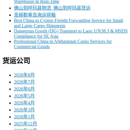
Warehouse in Real-Time
佛山到呼玛县物流_佛山到呼玛县货运
圣赫勒拿岛海运拼箱
Best China to Cyprus Freight Forwarding Service for Small
and Large Cargo Shipments
Dangerous Goods (DG) Transport to Laos: UN38.3 & MSDS
Compliance for SE Asia
Professional China to Afghanistan Cargo Services for
Commercial Goods
货运公司
2026年8月
2026年7月
2026年6月
2026年5月
2026年4月
2026年3月
2026年1月
2025年12月