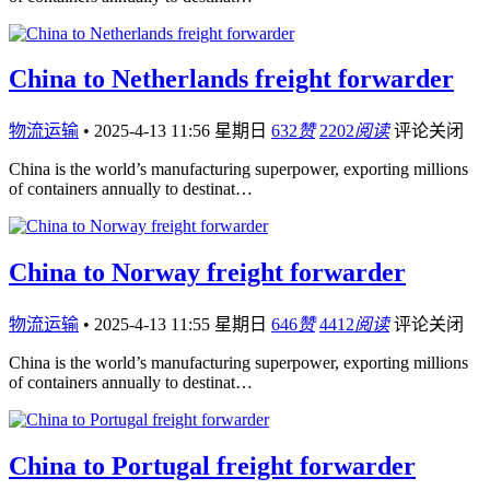
China to Netherlands freight forwarder
物流运输
•
2025-4-13 11:56 星期日
632
赞
2202
阅读
评论关闭
China is the world’s manufacturing superpower, exporting millions
of containers annually to destinat…
China to Norway freight forwarder
物流运输
•
2025-4-13 11:55 星期日
646
赞
4412
阅读
评论关闭
China is the world’s manufacturing superpower, exporting millions
of containers annually to destinat…
China to Portugal freight forwarder