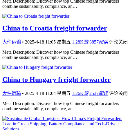
Meta Description: Discover how top Chinese freight forwarders
combine sustainability, compliance, an…
China to Croatia freight forwarder
大件运输
•
2025-4-18 11:05 星期五
1.28K
赞
3857
阅读
评论关闭
Meta Description: Discover how top Chinese freight forwarders
combine sustainability, compliance, an…
China to Hungary freight forwarder
大件运输
•
2025-4-18 11:04 星期五
1.26K
赞
2537
阅读
评论关闭
Meta Description: Discover how top Chinese freight forwarders
combine sustainability, compliance, an…