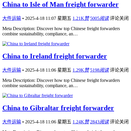
China to Isle of Man freight forwarder
大件运输
•
2025-4-18 11:07 星期五
1.21K
赞
5005
阅读
评论关闭
Meta Description: Discover how top Chinese freight forwarders
combine sustainability, compliance, an…
China to Ireland freight forwarder
大件运输
•
2025-4-18 11:06 星期五
1.29K
赞
5198
阅读
评论关闭
Meta Description: Discover how top Chinese freight forwarders
combine sustainability, compliance, an…
China to Gibraltar freight forwarder
大件运输
•
2025-4-18 11:06 星期五
1.24K
赞
2843
阅读
评论关闭