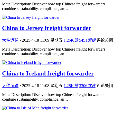
Meta Description: Discover how top Chinese freight forwarders
combine sustainability, compliance, an…
China to Jersey freight forwarder
大件运输
•
2025-4-18 11:09 星期五
1.26K
赞
5451
阅读
评论关闭
Meta Description: Discover how top Chinese freight forwarders
combine sustainability, compliance, an…
China to Iceland freight forwarder
大件运输
•
2025-4-18 11:08 星期五
1.28K
赞
3306
阅读
评论关闭
Meta Description: Discover how top Chinese freight forwarders
combine sustainability, compliance, an…