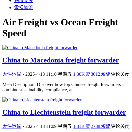
物流专线
零担物流
Air Freight vs Ocean Freight
Speed
China to Macedonia freight forwarder
大件运输
•
2025-4-18 11:10 星期五
1.30K
赞
3012
阅读
评论关闭
Meta Description: Discover how top Chinese freight forwarders
combine sustainability, compliance, an…
China to Liechtenstein freight forwarder
大件运输
•
2025-4-18 11:09 星期五
1.31K
赞
2788
阅读
评论关闭