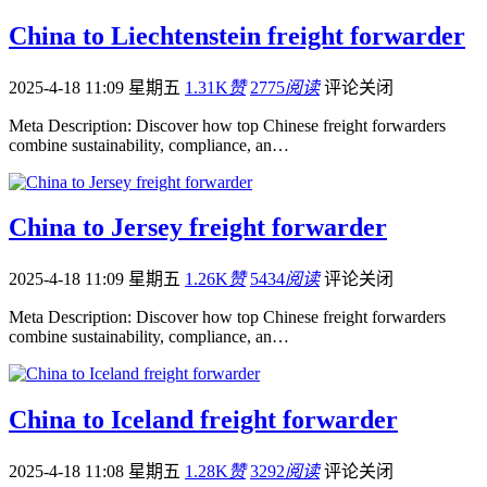
China to Liechtenstein freight forwarder
2025-4-18 11:09 星期五
1.31K
赞
2775
阅读
评论关闭
Meta Description: Discover how top Chinese freight forwarders
combine sustainability, compliance, an…
China to Jersey freight forwarder
2025-4-18 11:09 星期五
1.26K
赞
5434
阅读
评论关闭
Meta Description: Discover how top Chinese freight forwarders
combine sustainability, compliance, an…
China to Iceland freight forwarder
2025-4-18 11:08 星期五
1.28K
赞
3292
阅读
评论关闭