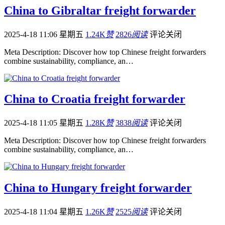
China to Gibraltar freight forwarder
2025-4-18 11:06 星期五
1.24K
赞
2826
阅读
评论关闭
Meta Description: Discover how top Chinese freight forwarders
combine sustainability, compliance, an…
China to Croatia freight forwarder
2025-4-18 11:05 星期五
1.28K
赞
3838
阅读
评论关闭
Meta Description: Discover how top Chinese freight forwarders
combine sustainability, compliance, an…
China to Hungary freight forwarder
2025-4-18 11:04 星期五
1.26K
赞
2525
阅读
评论关闭