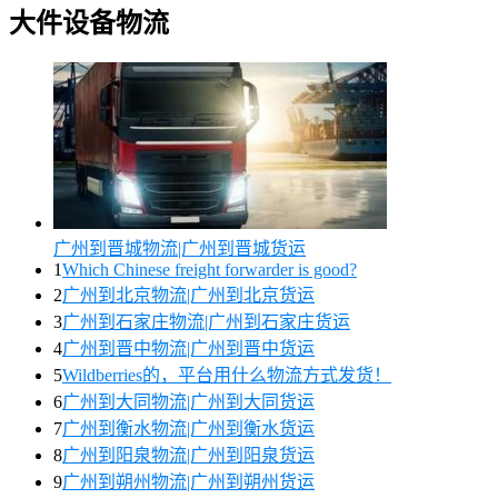
大件设备物流
广州到晋城物流|广州到晋城货运
1
Which Chinese freight forwarder is good?
2
广州到北京物流|广州到北京货运
3
广州到石家庄物流|广州到石家庄货运
4
广州到晋中物流|广州到晋中货运
5
Wildberries的，平台用什么物流方式发货！
6
广州到大同物流|广州到大同货运
7
广州到衡水物流|广州到衡水货运
8
广州到阳泉物流|广州到阳泉货运
9
广州到朔州物流|广州到朔州货运